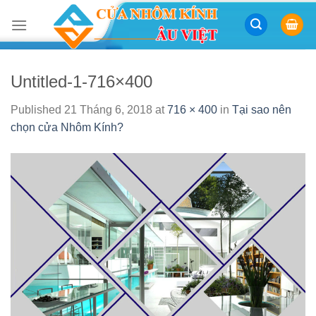
Skip
to
content
Untitled-1-716×400
Published
21 Tháng 6, 2018
at
716 × 400
in
Tại sao nên
chọn cửa Nhôm Kính?