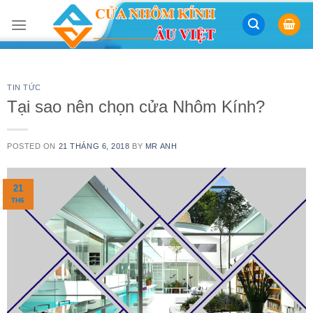
Skip
to
content
TIN TỨC
Tại sao nên chọn cửa Nhôm Kính?
POSTED ON
21 THÁNG 6, 2018
BY
MR ANH
21
TH6