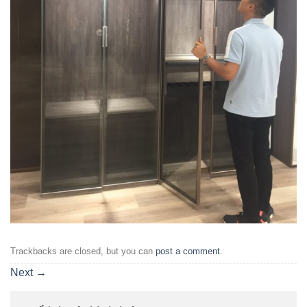
Trackbacks are closed, but you can
post a comment
.
Next
→