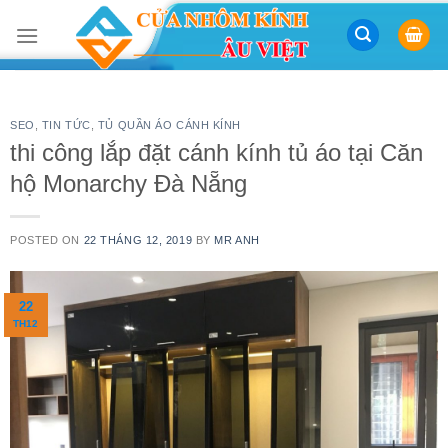
Skip
to
content
SEO
,
TIN TỨC
,
TỦ QUẦN ÁO CÁNH KÍNH
thi công lắp đặt cánh kính tủ áo tại Căn
hộ Monarchy Đà Nẵng
POSTED ON
22 THÁNG 12, 2019
BY
MR ANH
22
TH12