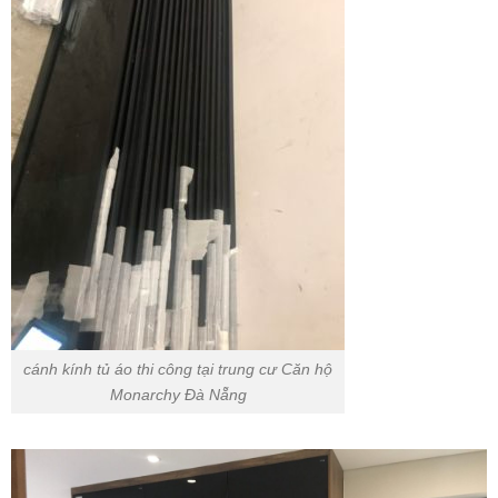
cánh kính tủ áo thi công tại trung cư Căn hộ
Monarchy Đà Nẵng