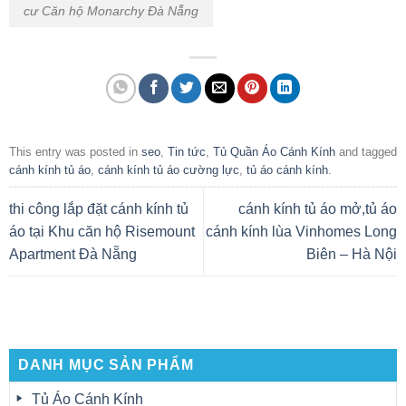
cư Căn hộ Monarchy Đà Nẵng
This entry was posted in
seo
,
Tin tức
,
Tủ Quần Áo Cánh Kính
and tagged
cánh kính tủ áo
,
cánh kính tủ áo cường lực
,
tủ áo cánh kính
.
thi công lắp đặt cánh kính tủ
cánh kính tủ áo mở,tủ áo
áo tại Khu căn hộ Risemount
cánh kính lùa Vinhomes Long
Apartment Đà Nẵng
Biên – Hà Nội
DANH MỤC SẢN PHẨM
Tủ Áo Cánh Kính