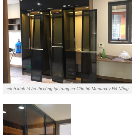
cánh kính tủ áo thi công tại trung cư Căn hộ Monarchy Đà Nẵng