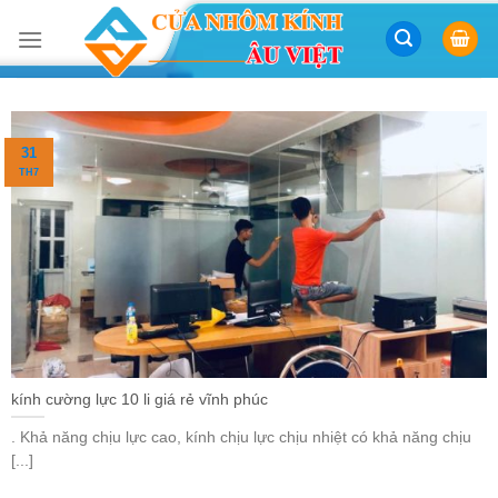
Skip
to
content
31
TH7
kính cường lực 10 li giá rẻ vĩnh phúc
. Khả năng chịu lực cao, kính chịu lực chịu nhiệt có khả năng chịu
[...]