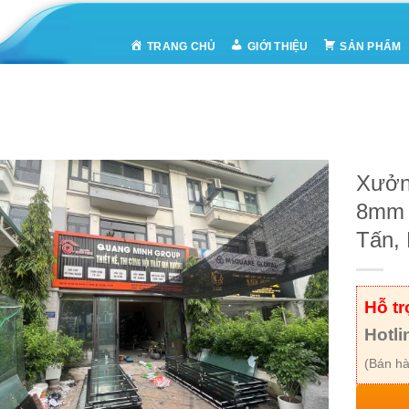
TRANG CHỦ
GIỚI THIỆU
SẢN PHẨM
Xưởn
8mm 
Tấn, 
Hỗ t
Hotli
(Bán hà