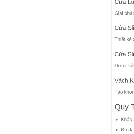
Cửa Lù
Giải phá
Cửa Sl
Thiết kế 
Cửa Sl
Được sử 
Vách K
Tạo khôn
Quy T
Khảo s
Đo đạc