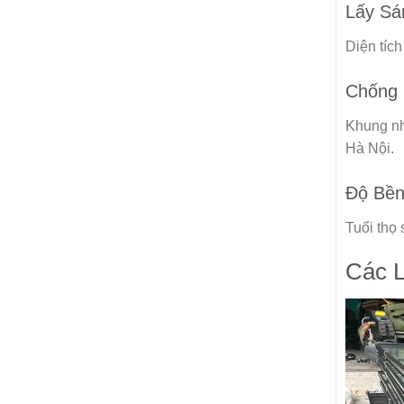
Lấy Sá
Diện tích
Chống 
Khung nh
Hà Nội.
Độ Bền
Tuổi thọ
Các L