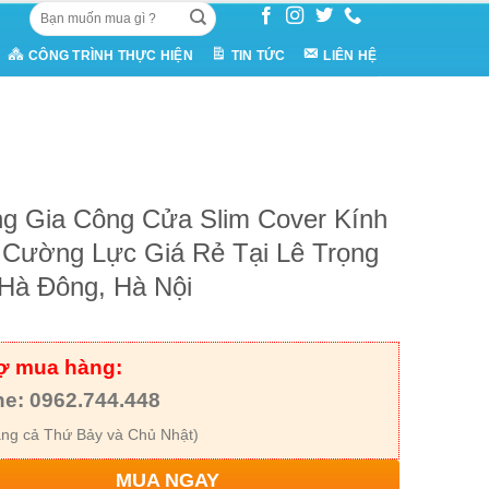
Tìm
kiếm:
CÔNG TRÌNH THỰC HIỆN
TIN TỨC
LIÊN HỆ
g Gia Công Cửa Slim Cover Kính
Cường Lực Giá Rẻ Tại Lê Trọng
Hà Đông, Hà Nội
rợ mua hàng:
ne: 0962.744.448
ng cả Thứ Bảy và Chủ Nhật)
MUA NGAY