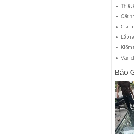
Thiết 
Cắt n
Gia c
Lắp r
Kiểm t
Vận ch
Báo 