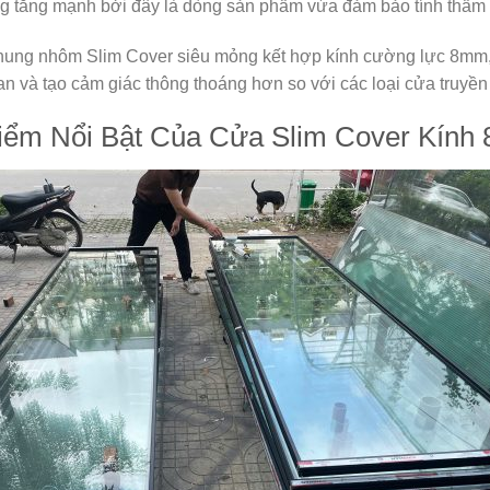
g tăng mạnh bởi đây là dòng sản phẩm vừa đảm bảo tính thẩm
hung nhôm Slim Cover siêu mỏng kết hợp kính cường lực 8mm, cô
an và tạo cảm giác thông thoáng hơn so với các loại cửa truyền
iểm Nổi Bật Của Cửa Slim Cover Kín