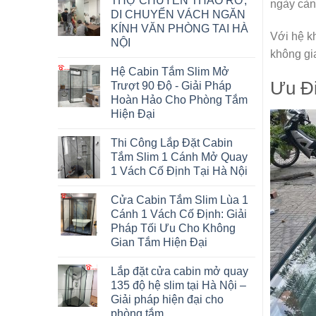
THỢ CHUYÊN THÁO RỠ,
ngày càn
DI CHUYỂN VÁCH NGĂN
KÍNH VĂN PHÒNG TAI HÀ
Với hệ k
NỘI
không gi
Hệ Cabin Tắm Slim Mở
Ưu Đ
Trượt 90 Độ - Giải Pháp
Hoàn Hảo Cho Phòng Tắm
Hiện Đại
Thi Công Lắp Đặt Cabin
Tắm Slim 1 Cánh Mở Quay
1 Vách Cố Định Tại Hà Nội
Cửa Cabin Tắm Slim Lùa 1
Cánh 1 Vách Cố Định: Giải
Pháp Tối Ưu Cho Không
Gian Tắm Hiện Đại
Lắp đặt cửa cabin mở quay
135 độ hệ slim tại Hà Nội –
Giải pháp hiện đại cho
phòng tắm