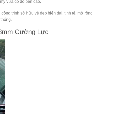
 mỹ vừa có độ bền cao.
ng trình sở hữu vẻ đẹp hiện đại, tinh tế, mở rộng
 thống.
h 8mm Cường Lực