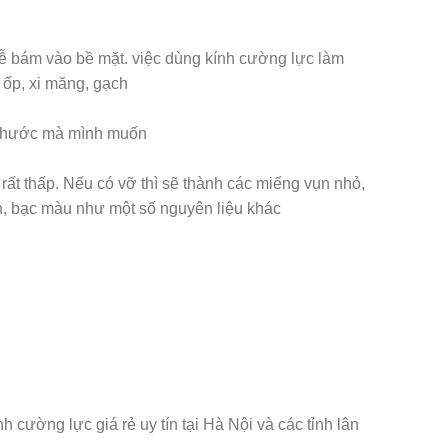
dễ bám vào bề mặt. việc dùng kính cường lực làm
 ốp, xi măng, gạch
h thước mà mình muốn
 rất thấp. Nếu có vỡ thì sẽ thành các miếng vụn nhỏ,
h, bạc màu như một số nguyên liệu khác
h cường lực giá rẻ uy tín tại Hà Nội và các tỉnh lân