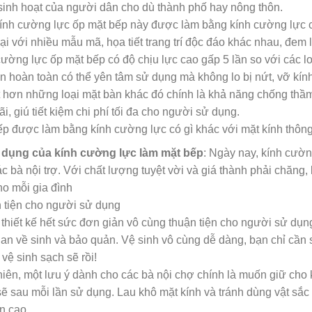
 sinh hoạt của người dân cho dù thành phố hay nông thôn.
ính cường lực ốp mặt bếp này được làm bằng kính cường lực c
ại với nhiều mẫu mã, họa tiết trang trí độc đáo khác nhau, đem 
ường lực ốp mặt bếp có độ chịu lực cao gấp 5 lần so với các l
n hoàn toàn có thể yên tâm sử dụng mà không lo bị nứt, vỡ kín
t hơn những loại mặt bàn khác đó chính là khả năng chống thầ
i, giú tiết kiệm chi phí tối đa cho người sử dụng.
ếp được làm bằng kính cường lực có gì khác với mặt kính thôn
dụng của kính cường lực làm mặt bếp
: Ngày nay, kính cườn
c bà nội trợ. Với chất lượng tuyệt vời và giá thành phải chăng
ho mỗi gia đình
 tiện cho người sử dụng
hiết kế hết sức đơn giản vô cùng thuận tiện cho người sử dụng.
ian về sinh và bảo quản. Vệ sinh vô cùng dễ dàng, bạn chỉ cần 
 vệ sinh sạch sẽ rồi!
iên, một lưu ý dành cho các bà nội chợ chính là muốn giữ cho 
ẽ sau mỗi lần sử dụng. Lau khô mặt kính và tránh dùng vật sắc 
n cao