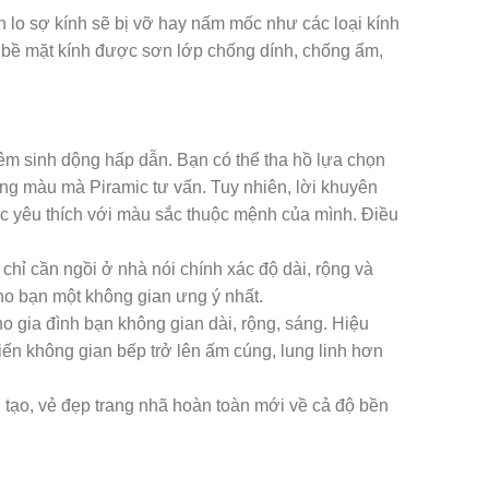
n lo sợ kính sẽ bị vỡ hay nấm mốc như các loại kính
, bề mặt kính được sơn lớp chống dính, chống ẩm,
thêm sinh dộng hấp dẫn. Bạn có thể tha hồ lựa chọn
ảng màu mà Piramic tư vấn. Tuy nhiên, lời khuyên
c yêu thích với màu sắc thuộc mệnh của mình. Điều
chỉ cần ngồi ở nhà nói chính xác độ dài, rộng và
cho bạn một không gian ưng ý nhất.
 gia đình bạn không gian dài, rộng, sáng. Hiệu
iến không gian bếp trở lên ấm cúng, lung linh hơn
tạo, vẻ đẹp trang nhã hoàn toàn mới về cả độ bền