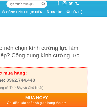
Tìm
kiếm:
CÔNG TRÌNH THỰC HIỆN
TIN TỨC
LIÊN HỆ
o nên chọn kính cường lực làm
bếp? Công dụng kính cường lực
rợ mua hàng:
ne: 0962.744.448
ng cả Thứ Bảy và Chủ Nhật)
MUA NGAY
Gọi điện xác nhận và giao hàng tận nơi