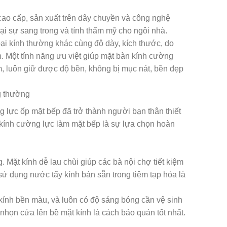
ao cấp, sản xuất trên dây chuyền và công nghệ
lại sự sang trong và tính thẩm mỹ cho ngôi nhà.
oại kính thường khác cùng độ dày, kích thước, do
h. Một tính năng ưu việt giúp mặt bàn kính cường
m, luôn giữ được độ bền, không bị mục nát, bền đẹp
g thường
g lực ốp mặt bếp đã trở thành người bạn thân thiết
, kính cường lực làm mặt bếp là sự lựa chọn hoàn
 Mặt kính dễ lau chùi giúp các bà nội chợ tiết kiệm
sử dụng nước tẩy kính bán sẵn trong tiệm tạp hóa là
kính bền màu, và luôn có độ sáng bóng cần vệ sinh
nhọn cứa lên bề mặt kính là cách bảo quản tốt nhất.