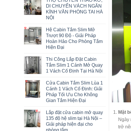
THỢ CHUYÊN THÁO RỠ,
DI CHUYỂN VÁCH NGĂN
KÍNH VĂN PHÒNG TAI HÀ
NỘI
Hệ Cabin Tắm Slim Mở
Trượt 90 Độ - Giải Pháp
Hoàn Hảo Cho Phòng Tắm
Hiện Đại
Thi Công Lắp Đặt Cabin
Tắm Slim 1 Cánh Mở Quay
1 Vách Cố Định Tại Hà Nội
Cửa Cabin Tắm Slim Lùa 1
Cánh 1 Vách Cố Định: Giải
Pháp Tối Ưu Cho Không
Gian Tắm Hiện Đại
Mặt b
Lắp đặt cửa cabin mở quay
135 độ hệ slim tại Hà Nội –
Ngày n
Giải pháp hiện đại cho
trở nê
phòng tắm