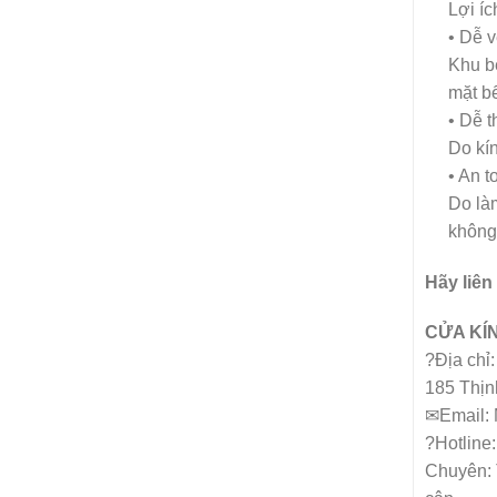
Lợi í
• Dễ v
Khu b
mặt b
• Dễ t
Do kí
• An t
Do làm
không
Hãy liên
CỬA KÍN
?Địa chỉ
185 Thịn
✉Email:
?Hotline
Chuyên: T