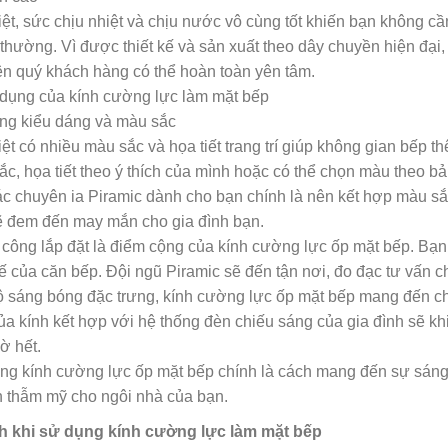
ệt, sức chịu nhiệt và chịu nước vô cùng tốt khiến bạn không cầ
thường. Vì được thiết kế và sản xuất theo dây chuyền hiện đại
ên quý khách hàng có thể hoàn toàn yên tâm.
dụng của kính cường lực làm mặt bếp
ng kiểu dáng và màu sắc
ệt có nhiều màu sắc và họa tiết trang trí giúp không gian bếp 
c, họa tiết theo ý thích của mình hoặc có thể chọn màu theo b
ác chuyên ia Piramic dành cho bạn chính là nên kết hợp màu sắ
ẽ đem đến may mắn cho gia đình bạn.
 công lắp đặt là điểm cộng của kính cường lực ốp mặt bếp. Bạn 
kế của căn bếp. Đội ngũ Piramic sẽ đến tận nơi, đo đạc tư vấn 
ộ sáng bóng đặc trưng, kính cường lực ốp mặt bếp mang đến cho
a kính kết hợp với hệ thống đèn chiếu sáng của gia đình sẽ kh
ờ hết.
ng kính cường lực ốp mặt bếp chính là cách mang đến sự sáng 
h thẫm mỹ cho ngôi nhà của bạn.
ch khi sử dụng kính cường lực làm mặt bếp