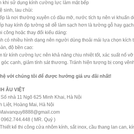
ch khi sử dụng kính cường lực làm mặt bếp
ệ sinh, lau chùi:
ếp là nơi thường xuyên có dầu mỡ, nước tích tụ nên vi khuẩn 
ếp hay kính ốp tường sẽ dễ làm sạch hơn là tường gỗ hay gạch
hi công hoặc thay đổi kiểu dáng:
nh có nhiều hình dạng nên người dùng thoải mái lựa chọn kíc
oàn, độ bền cao:
 từ kính cường lực nên khả năng chịu nhiệt tốt, xác suất nổ vỡ
 góc cạnh, giảm tính sát thương. Tránh hiện tượng bị cong vên
 hệ với chúng tôi để được hưởng giá ưu đãi nhất!
H ÂU VIỆT
: Số nhà 11 Ngõ 625 Minh Khai, Hà Nội
h Liệt, Hoàng Mai, Hà Nội
 Maivanquy8888@gmail.com
: 0962.744.448 ( MR. Quý )
hiết kế thi công cửa nhôm kính, sắt inox, cầu thang lan can, kín