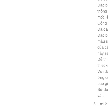
Đặc bi
thông 
mốc l
Công 
Đa dạ
Đặc bi
màu sắ
của c
này s
Dễ thi
thiết 
Với đ
ứng củ
bao gi
Sử dụ
và tín
Lợi í