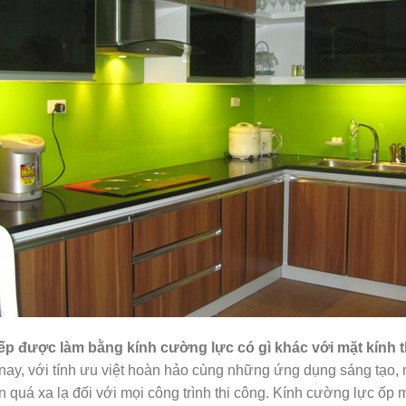
ếp được làm bằng kính cường lực có gì khác với mặt kính
ay, với tính ưu việt hoàn hảo cùng những ứng dụng sáng tạo, m
n quá xa lạ đối với mọi công trình thi công. Kính cường lực ốp