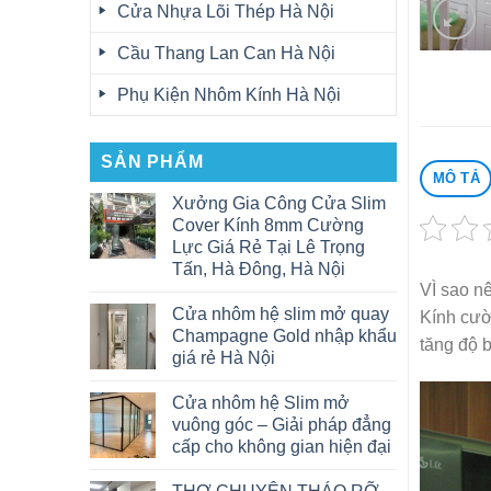
Cửa Nhựa Lõi Thép Hà Nội
Cầu Thang Lan Can Hà Nội
Phụ Kiện Nhôm Kính Hà Nội
SẢN PHẨM
MÔ TẢ
Xưởng Gia Công Cửa Slim
Cover Kính 8mm Cường
Lực Giá Rẻ Tại Lê Trọng
Tấn, Hà Đông, Hà Nội
VÌ sao n
Cửa nhôm hệ slim mở quay
Kính cườ
Champagne Gold nhập khẩu
tăng độ b
giá rẻ Hà Nội
Cửa nhôm hệ Slim mở
vuông góc – Giải pháp đẳng
cấp cho không gian hiện đại