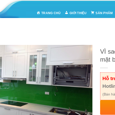
TRANG CHỦ
GIỚI THIỆU
SẢN PHẨM
VÌ sa
mặt 
Hỗ t
Hotli
(Bán hà