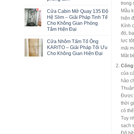
trong
Mẫu k
Cửa Cabin Mở Quay 135 Độ
Hệ Slim – Giải Pháp Tinh Tế
hiện đ
Cho Không Gian Phòng
Kính c
Tắm Hiện Đại
đó, bạ
lực tố
Cửa Nhôm Tấm Tổ Ông
KARITO – Giải Pháp Tối Ưu
mãi mã
Cho Không Gian Hiện Đại
Mặt b
Công 
của cá
hảo c
Thuận
Được t
thời g
có thể
Tuy nh
sạch s
Độ bề