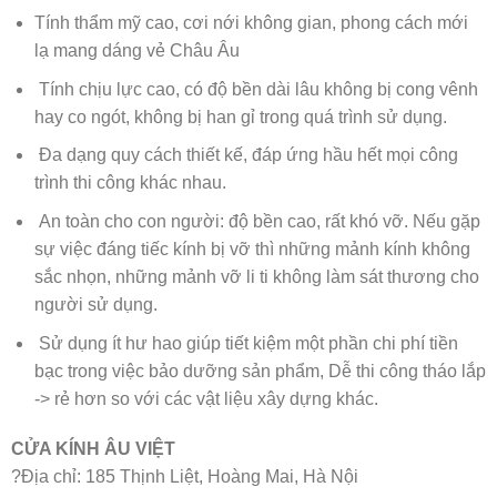
Tính thẩm mỹ cao, cơi nới không gian, phong cách mới
lạ mang dáng vẻ Châu Âu
Tính chịu lực cao, có độ bền dài lâu không bị cong vênh
hay co ngót, không bị han gỉ trong quá trình sử dụng.
Đa dạng quy cách thiết kế, đáp ứng hầu hết mọi công
trình thi công khác nhau.
An toàn cho con người: độ bền cao, rất khó vỡ. Nếu gặp
sự việc đáng tiếc kính bị vỡ thì những mảnh kính không
sắc nhọn, những mảnh vỡ li ti không làm sát thương cho
người sử dụng.
Sử dụng ít hư hao giúp tiết kiệm một phần chi phí tiền
bạc trong việc bảo dưỡng sản phẩm, Dễ thi công tháo lắp
-> rẻ hơn so với các vật liệu xây dựng khác.
CỬA KÍNH ÂU VIỆT
?Địa chỉ: 185 Thịnh Liệt, Hoàng Mai, Hà Nội