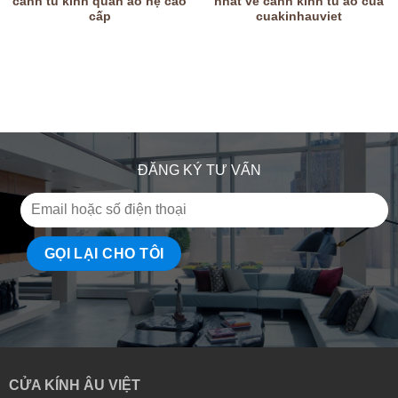
cánh tủ kính quần áo hệ cao
nhất về cánh kính tủ áo của
cấp
cuakinhauviet
ĐĂNG KÝ TƯ VẤN
CỬA KÍNH ÂU VIỆT