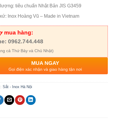
 lượng: tiêu chuẩn Nhật Bản JIS G3459
 xứ: Inox Hoàng Vũ – Made in Vietnam
rợ mua hàng:
ne: 0962.744.448
ng cả Thứ Bảy và Chủ Nhật)
MUA NGAY
Gọi điện xác nhận và giao hàng tận nơi
c:
Sắt - Inox Hà Nội