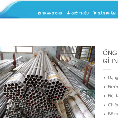
TRANG CHỦ
GIỚI THIỆU
SẢN PHẨM
ỐNG
GỈ I
Dạng
Đườn
Độ d
Chiều
Bề m