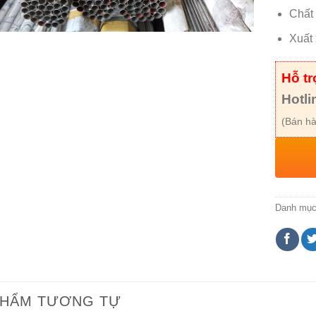
Chất
Xuất
Hỗ t
Hotli
(Bán hà
Danh mụ
PHẨM TƯƠNG TỰ