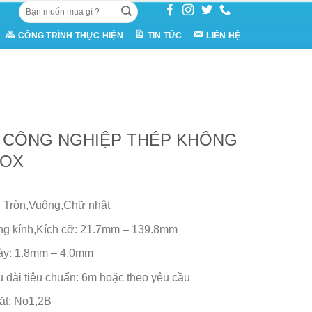
Tìm
kiếm:
CÔNG TRÌNH THỰC HIỆN
TIN TỨC
LIÊN HỆ
 CÔNG NGHIỆP THÉP KHÔNG
NOX
 Tròn,Vuông,Chữ nhật
g kính,Kích cỡ: 21.7mm – 139.8mm
ày: 1.8mm – 4.0mm
 dài tiêu chuẩn: 6m hoặc theo yêu cầu
ặt: No1,2B