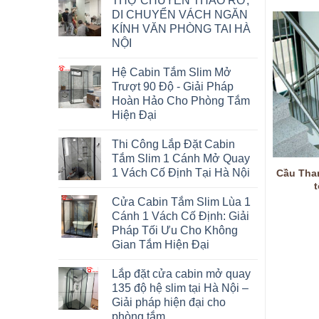
THỢ CHUYÊN THÁO RỠ,
DI CHUYỂN VÁCH NGĂN
KÍNH VĂN PHÒNG TAI HÀ
NỘI
Hệ Cabin Tắm Slim Mở
Trượt 90 Độ - Giải Pháp
Hoàn Hảo Cho Phòng Tắm
Hiện Đại
Thi Công Lắp Đặt Cabin
Tắm Slim 1 Cánh Mở Quay
1 Vách Cố Định Tại Hà Nội
CÁN NGUỘI THÉP
HỘP VUÔNG, CHỮ NHẬT
Cầu Than
ÔNG GỈ INOX
THÉP KHÔNG GỈ INOX
t
Cửa Cabin Tắm Slim Lùa 1
Cánh 1 Vách Cố Định: Giải
Pháp Tối Ưu Cho Không
Gian Tắm Hiện Đại
Lắp đặt cửa cabin mở quay
135 độ hệ slim tại Hà Nội –
Giải pháp hiện đại cho
phòng tắm