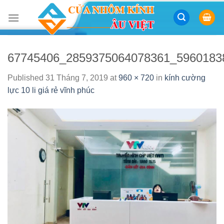
Skip
to
content
67745406_2859375064078361_5960183
Published
31 Tháng 7, 2019
at
960 × 720
in
kính cường
lực 10 li giá rẻ vĩnh phúc