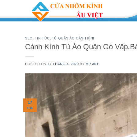
Skip
to
content
SEO
,
TIN TỨC
,
TỦ QUẦN ÁO CÁNH KÍNH
Cánh Kính Tủ Áo Quận Gò Vấp.B
POSTED ON
17 THÁNG 4, 2020
BY
MR ANH
17
TH4