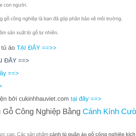
ỏe con người.
ng gỗ công nghiệp là bạn đã góp phần bảo vệ môi trường.
m sản xuất từ gỗ tự nhiên.
tủ áo
TẠI ĐÂY ==>>
̣I ĐÂY ==>
Đây ==>
>
ện bởi cukinhhauviet.com
tại đây ==>
ủ Gỗ Công Nghiệp Bằng
Cánh Kính Cư
lực cao. Các sản phẩm
cánh
tủ quần áo gỗ công nghiệp kíc