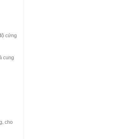
 độ cứng
à cung
g, cho