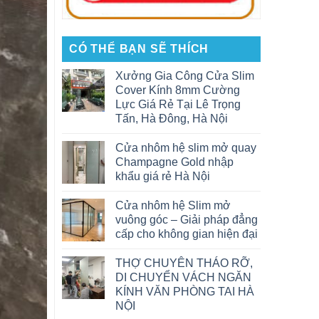
CÓ THỂ BẠN SẼ THÍCH
Xưởng Gia Công Cửa Slim
Cover Kính 8mm Cường
Lực Giá Rẻ Tại Lê Trọng
Tấn, Hà Đông, Hà Nội
Cửa nhôm hệ slim mở quay
Champagne Gold nhập
khẩu giá rẻ Hà Nội
Cửa nhôm hệ Slim mở
vuông góc – Giải pháp đẳng
cấp cho không gian hiện đại
THỢ CHUYÊN THÁO RỠ,
DI CHUYỂN VÁCH NGĂN
KÍNH VĂN PHÒNG TAI HÀ
NỘI