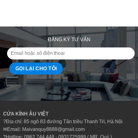
ĐĂNG KÝ TƯ VẤN
CỬA KÍNH ÂU VIỆT
?Địa chỉ: 85 ngõ 83 đường Tân triều Thanh Trì, Hà Nội
✉Email: Maivanquy8888@gmail.com
?Hotline: 0962.744.448 -
0931725999
( MR. Quý )