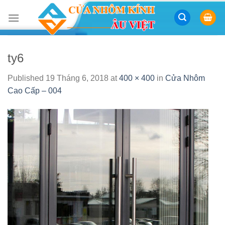
Skip
to
content
ty6
Published
19 Tháng 6, 2018
at
400 × 400
in
Cửa Nhôm
Cao Cấp – 004