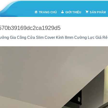
TRANG CHỦ
GIỚI THIỆU
SẢN PHẨM
570b39169dc2ca1929d5
ưởng Gia Công Cửa Slim Cover Kính 8mm Cường Lực Giá Rẻ T