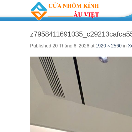
Skip
to
content
z7958411691035_c29213cafca5
Published
20 Tháng 6, 2026
at
1920 × 2560
in
X