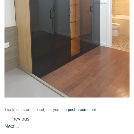
Trackbacks are closed, but you can
post a comment
.
←
Previous
Next
→