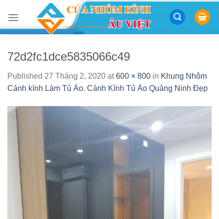
Skip
to
content
72d2fc1dce5835066c49
Published
27 Tháng 2, 2020
at
600 × 800
in
Khung Nhôm
Cánh kính Làm Tủ Áo. Cánh Kính Tủ Áo Quảng Ninh Đẹp