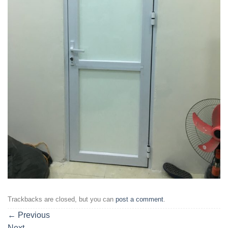
Trackbacks are closed, but you can
post a comment
.
←
Previous
Next
→