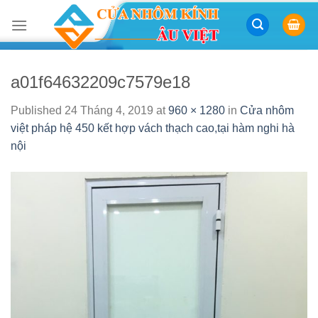
Skip
to
content
a01f64632209c7579e18
Published
24 Tháng 4, 2019
at
960 × 1280
in
Cửa nhôm
việt pháp hệ 450 kết hợp vách thạch cao,tại hàm nghi hà
nội