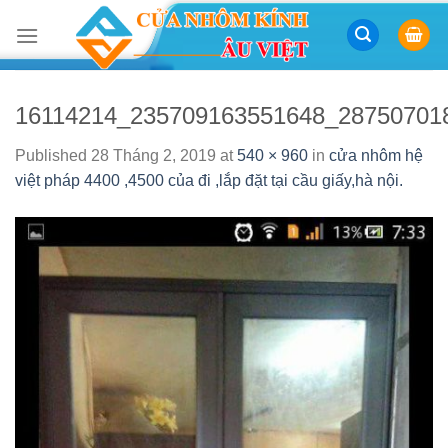
Skip
to
content
16114214_235709163551648_28750701
Published
28 Tháng 2, 2019
at
540 × 960
in
cửa nhôm hệ
việt pháp 4400 ,4500 của đi ,lắp đặt tại cầu giấy,hà nội.