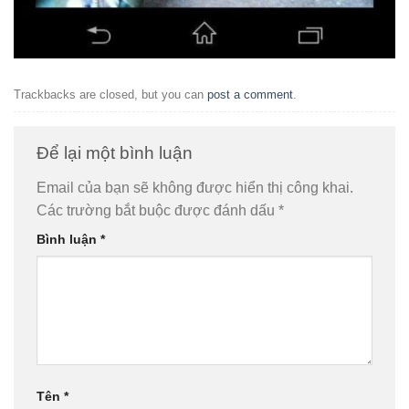
Trackbacks are closed, but you can
post a comment
.
Để lại một bình luận
Email của bạn sẽ không được hiển thị công khai.
Các trường bắt buộc được đánh dấu
*
Bình luận
*
Tên
*