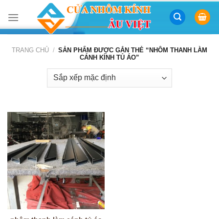
Skip
to
content
TRANG CHỦ
/
SẢN PHẨM ĐƯỢC GẮN THẺ “NHÔM THANH LÀM
CÁNH KÍNH TỦ ÁO”