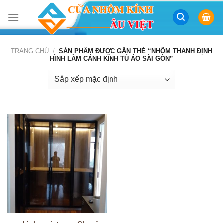
Skip
to
content
TRANG CHỦ
/
SẢN PHẨM ĐƯỢC GẮN THẺ “NHÔM THANH ĐỊNH
HÌNH LÀM CÁNH KÍNH TỦ ÁO SÀI GÒN”