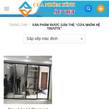
Skip
to
content
TRANG CHỦ
/
SẢN PHẨM ĐƯỢC GẮN THẺ “CỬA NHÔM HỆ
TRƯƠTE”