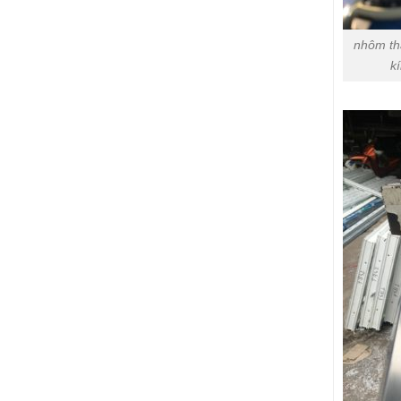
nhôm tha
ki