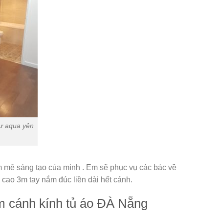
g cư aqua yên
am mê sáng tạo của mình . Em sẽ phục vụ các bác về
cao 3m tay nắm đúc liền dài hết cánh.
àm cánh kính tủ áo ĐÀ Nẵng