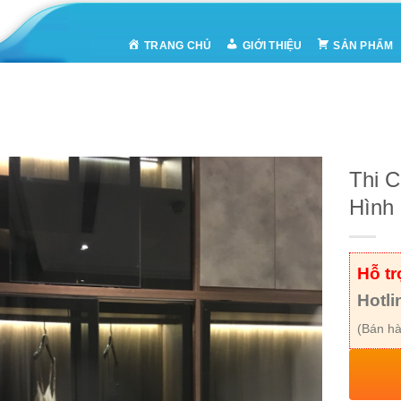
TRANG CHỦ
GIỚI THIỆU
SẢN PHẨM
Thi 
Hình
Hỗ t
Hotli
(Bán hà