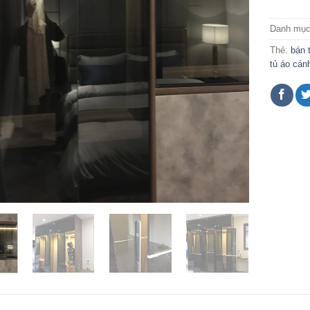
Danh mụ
Thẻ:
bán 
tủ áo cán