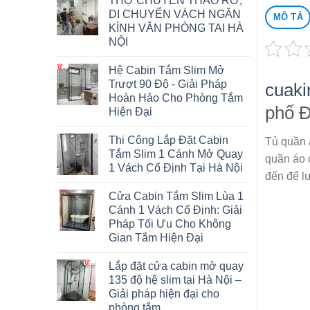
THỢ CHUYÊN THÁO RỠ,
DI CHUYỂN VÁCH NGĂN
MÔ TẢ
KÍNH VĂN PHÒNG TAI HÀ
NỘI
Hệ Cabin Tắm Slim Mở
Trượt 90 Độ - Giải Pháp
cuaki
Hoàn Hảo Cho Phòng Tắm
phố 
Hiện Đại
Thi Công Lắp Đặt Cabin
Tủ quần á
Tắm Slim 1 Cánh Mở Quay
quần áo c
1 Vách Cố Định Tại Hà Nội
đến để lư
Cửa Cabin Tắm Slim Lùa 1
Cánh 1 Vách Cố Định: Giải
Pháp Tối Ưu Cho Không
Gian Tắm Hiện Đại
Lắp đặt cửa cabin mở quay
135 độ hệ slim tại Hà Nội –
Giải pháp hiện đại cho
phòng tắm