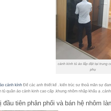
cánh kính tủ áo lắp đặt tại trun
phụ
áo cánh kính
Để các anh thiết kế . kiến trúc sư thoả mãn sự đ
 tủ quần áo cánh kinh cao cấp .khung nhôm nhập khẩu ạ .cánh 
ị đầu tiên phân phối và bán hệ nhôm l