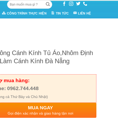
Tìm
kiếm:
CÔNG TRÌNH THỰC HIỆN
TIN TỨC
LIÊN HỆ
Công Cánh Kính Tủ Áo,Nhôm Định
 Làm Cánh Kính Đà Nẵng
rợ mua hàng:
ne: 0962.744.448
ng cả Thứ Bảy và Chủ Nhật)
MUA NGAY
Gọi điện xác nhận và giao hàng tận nơi