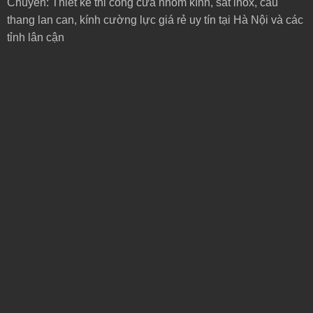
Chuyên: Thiết kế thi công cửa nhôm kính, sắt inox, cầu
thang lan can, kính cường lực giá rẻ uy tín tại Hà Nội và các
tỉnh lân cận