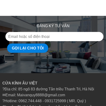
ĐĂNG KÝ TƯ VẤN
CỬA KÍNH ÂU VIỆT
?Địa chỉ: 85 ngõ 83 đường Tân triều Thanh Trì, Hà Nội
✉Email: Maivanquy8888@gmail.com
?Hotline: 0962.744.448 -
0931725999
( MR. Quý )