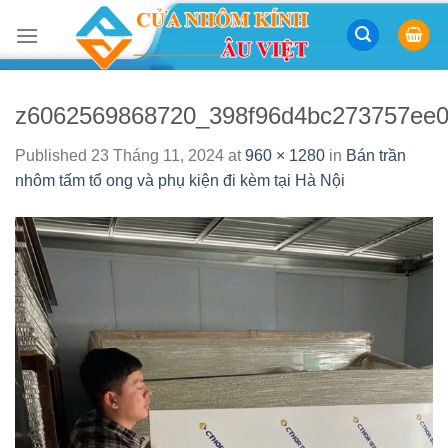
Skip
to
content
z6062569868720_398f96d4bc273757ee0
Published
23 Tháng 11, 2024
at
960 × 1280
in
Bán trần
nhôm tấm tổ ong và phụ kiện đi kèm tại Hà Nội