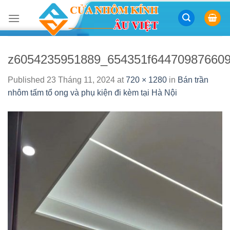
Skip
to
content
z6054235951889_654351f64470987660
Published
23 Tháng 11, 2024
at
720 × 1280
in
Bán trần
nhôm tấm tổ ong và phụ kiện đi kèm tại Hà Nội