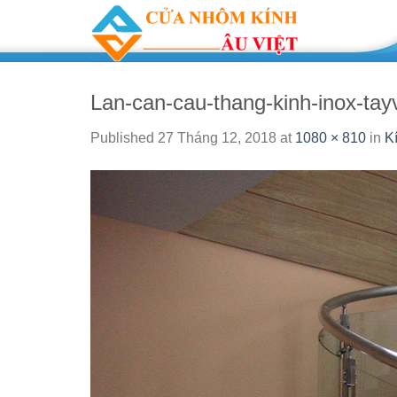
Skip
to
content
Lan-can-cau-thang-kinh-inox-tay
Published
27 Tháng 12, 2018
at
1080 × 810
in
K