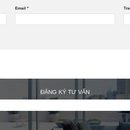
Email
*
Tr
ĐĂNG KÝ TƯ VẤN