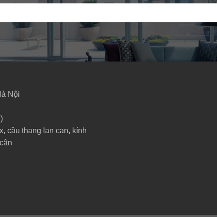
Hà Nội
)
x, cầu thang lan can, kính
 cận