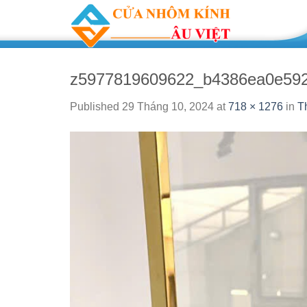
Skip
to
content
z5977819609622_b4386ea0e592
Published
29 Tháng 10, 2024
at
718 × 1276
in
T