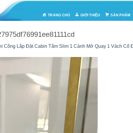
TRANG CHỦ
GIỚI THIỆU
SẢN PHẨM
7975df76991ee81111cd
hi Công Lắp Đặt Cabin Tắm Slim 1 Cánh Mở Quay 1 Vách Cố Đ