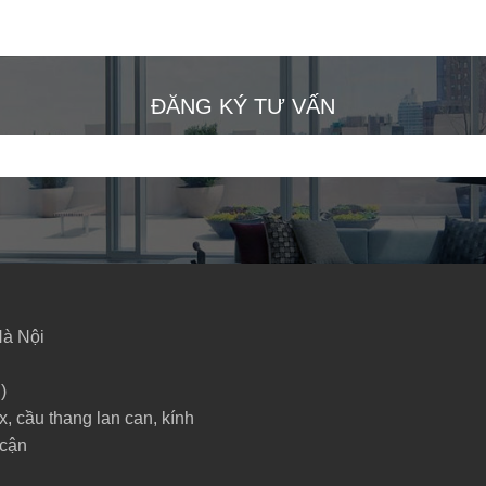
ĐĂNG KÝ TƯ VẤN
Hà Nội
)
x, cầu thang lan can, kính
 cận