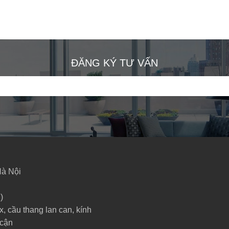
ĐĂNG KÝ TƯ VẤN
Hà Nội
)
x, cầu thang lan can, kính
 cận