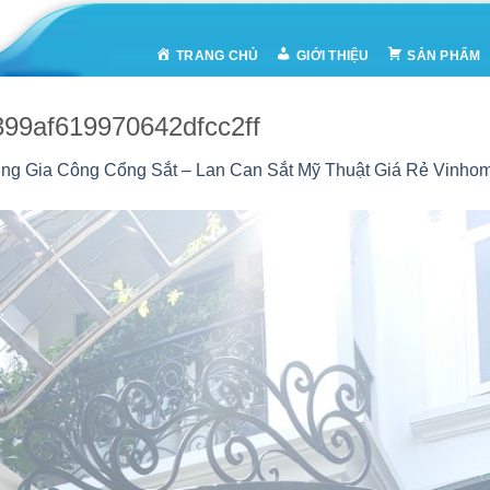
TRANG CHỦ
GIỚI THIỆU
SẢN PHẨM
99af619970642dfcc2ff
g Gia Công Cổng Sắt – Lan Can Sắt Mỹ Thuật Giá Rẻ Vinhom