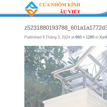
Skip
to
content
z5231880193788_601a1a1772d3
Published
9 Tháng 3, 2024
at
960 × 1280
in
Xưởn