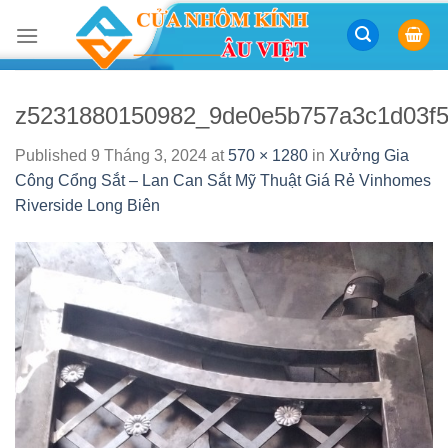
Skip
to
content
z5231880150982_9de0e5b757a3c1d03f5
Published
9 Tháng 3, 2024
at
570 × 1280
in
Xưởng Gia
Công Cổng Sắt – Lan Can Sắt Mỹ Thuật Giá Rẻ Vinhomes
Riverside Long Biên