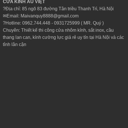
CỬA KÍNH ÂU VIỆT
?Địa chỉ: 85 ngõ 83 đường Tân triều Thanh Trì, Hà Nội
✉Email: Maivanquy8888@gmail.com
?Hotline: 0962.744.448 -
0931725999
( MR. Quý )
Chuyên: Thiết kế thi công cửa nhôm kính, sắt inox, cầu
thang lan can, kính cường lực giá rẻ uy tín tại Hà Nội và các
tỉnh lân cận