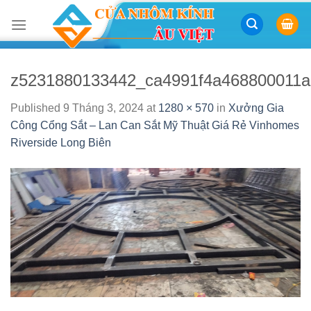
Skip
to
content
z5231880133442_ca4991f4a468800011
Published
9 Tháng 3, 2024
at
1280 × 570
in
Xưởng Gia
Công Cổng Sắt – Lan Can Sắt Mỹ Thuật Giá Rẻ Vinhomes
Riverside Long Biên