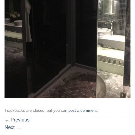
Trackbacks are closed, but you can
post a comment
.
←
Previous
Next
→