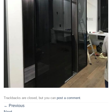
Trackbacks are closed, but you can
post a comment
.
←
Previous
Next
→