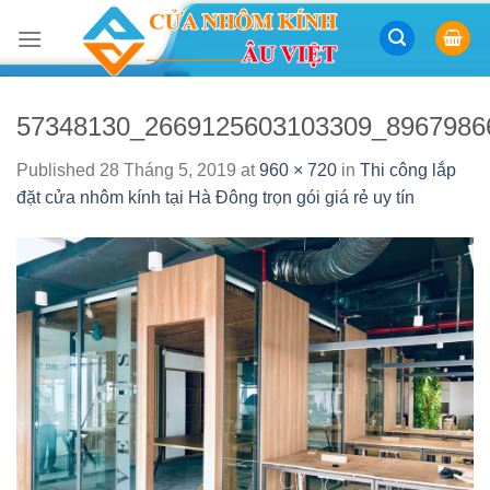
Skip
to
content
57348130_2669125603103309_8967986
Published
28 Tháng 5, 2019
at
960 × 720
in
Thi công lắp
đặt cửa nhôm kính tại Hà Đông trọn gói giá rẻ uy tín