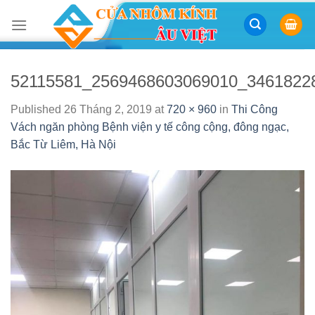
Skip
to
content
52115581_2569468603069010_3461822
Published
26 Tháng 2, 2019
at
720 × 960
in
Thi Công
Vách ngăn phòng Bệnh viện y tế công cộng, đông ngạc,
Bắc Từ Liêm, Hà Nội